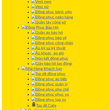
Vest nam
Vest nữ
Đồng phục bệnh viện
Đồng phục ngân hàng
Quần tây công sở
Đồng Phục Bảo Hộ
Quần áo bảo hộ
Đồng phục bảo vệ
Đồng phục công nhân
Áo kỹ sư kỹ thuật
Áo khoác, áo gió
Nón kết đồng phục
Giày bảo hộ lao động
Nhà Hàng Khách Sạn
Tạp dề đồng phục
Đồng phục áo bếp
Đồng phục quản lý
Đồng phục pha chế
Đồng phục phục vụ
Đồng phục tạp vụ
Tạp dề Cafe