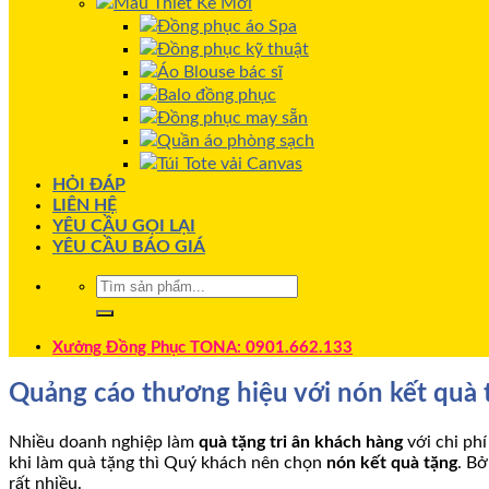
Mẫu Thiết Kế Mới
Đồng phục áo Spa
Đồng phục kỹ thuật
Áo Blouse bác sĩ
Balo đồng phục
Đồng phục may sẵn
Quần áo phòng sạch
Túi Tote vải Canvas
HỎI ĐÁP
LIÊN HỆ
YÊU CẦU GỌI LẠI
YÊU CẦU BÁO GIÁ
Xưởng Đồng Phục TONA: 0901.662.133
Quảng cáo thương hiệu với nón kết quà 
Nhiều doanh nghiệp làm
quà tặng tri ân khách hàng
với chi phí
khi làm quà tặng thì Quý khách nên chọn
nón kết quà tặng
. B
rất nhiều.