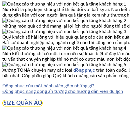
Nón kết
là phụ kiện không thể thiếu đối với bất kỳ ai. Nón kế
dụng gắn liền với con người làm quà tặng là xem như thương 
Những món quà có thể mang lại lợi ích cho người dùng thì sẽ 
Quý khách sẽ hài lòng với hiệu quả quảng cáo của
nón kết quà
Bất cứ doanh nghiệp nào, ngành nghề nào thì cũng nên cần phả
Nón kết
thường chỉ có một form nên sự khác biệt ở đây là màu
tư vấn thật chuyên nghiệp thì nó mới có được mẫu nón kết độc
Xưởng
TONA
chuyên may các loại
đồng phục
trên toàn quốc. 
bật nhât. Góp phần giúp Quý khách quảng cáo sản phẩm công 
Đồng phục của một bệnh viện gồm những gì?
Đồng phục năng động ấn tượng cho hướng dẫn viên du lịch
SIZE QUẦN ÁO