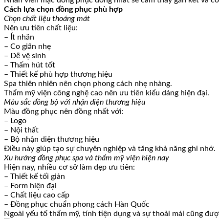
Nhân viên mặc đồng phục đồng nhất sẽ cảm thấy gắn kết và có
Cách lựa chọn đồng phục phù hợp
Chọn chất liệu thoáng mát
Nên ưu tiên chất liệu:
– Ít nhăn
– Co giãn nhẹ
– Dễ vệ sinh
– Thấm hút tốt
– Thiết kế phù hợp thương hiệu
Spa thiên nhiên nên chọn phong cách nhẹ nhàng.
Thẩm mỹ viện công nghệ cao nên ưu tiên kiểu dáng hiện đại.
Màu sắc đồng bộ với nhận diện thương hiệu
Màu đồng phục nên đồng nhất với:
– Logo
– Nội thất
– Bộ nhận diện thương hiệu
Điều này giúp tạo sự chuyên nghiệp và tăng khả năng ghi nhớ.
Xu hướng đồng phục spa và thẩm mỹ viện hiện nay
Hiện nay, nhiều cơ sở làm đẹp ưu tiên:
– Thiết kế tối giản
– Form hiện đại
– Chất liệu cao cấp
– Đồng phục chuẩn phong cách Hàn Quốc
Ngoài yếu tố thẩm mỹ, tính tiện dụng và sự thoải mái cũng đượ