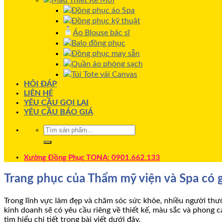
Mẫu Thiết Kế Mới
Đồng phục áo Spa
Đồng phục kỹ thuật
Áo Blouse bác sĩ
Balo đồng phục
Đồng phục may sẵn
Quần áo phòng sạch
Túi Tote vải Canvas
HỎI ĐÁP
LIÊN HỆ
YÊU CẦU GỌI LẠI
YÊU CẦU BÁO GIÁ
Xưởng Đồng Phục TONA: 0901.662.133
Trang phục của Thẩm mỹ viện và Spa có 
Trong lĩnh vực làm đẹp và chăm sóc sức khỏe, nhiều người th
kinh doanh sẽ có yêu cầu riêng về thiết kế, màu sắc và phong
tìm hiểu chi tiết trong bài viết dưới đây.