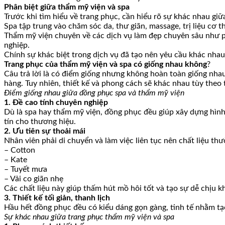
Phân biệt giữa thẩm mỹ viện và spa
Trước khi tìm hiểu về trang phục, cần hiểu rõ sự khác nhau giữ
Spa tập trung vào chăm sóc da, thư giãn, massage, trị liệu cơ t
Thẩm mỹ viện chuyên về các dịch vụ làm đẹp chuyên sâu như p
nghiệp.
Chính sự khác biệt trong dịch vụ đã tạo nên yêu cầu khác nha
Trang phục của thẩm mỹ viện và spa có giống nhau không
?
Câu trả lời là có điểm giống nhưng không hoàn toàn giống nha
hàng. Tuy nhiên, thiết kế và phong cách sẽ khác nhau tùy theo 
Điểm giống nhau giữa đồng phục spa và thẩm mỹ viện
1. Đề cao tính chuyên nghiệp
Dù là spa hay thẩm mỹ viện, đồng phục đều giúp xây dựng hìn
tín cho thương hiệu.
2. Ưu tiên sự thoải mái
Nhân viên phải di chuyển và làm việc liên tục nên chất liệu th
– Cotton
– Kate
– Tuyết mưa
– Vải co giãn nhẹ
Các chất liệu này giúp thấm hút mồ hôi tốt và tạo sự dễ chịu kh
3. Thiết kế tối giản, thanh lịch
Hầu hết đồng phục đều có kiểu dáng gọn gàng, tinh tế nhằm tạ
Sự khác nhau giữa trang phục thẩm mỹ viện và spa