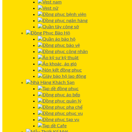
Vest nam
Vest nữ
Đồng phục bệnh viện
Đồng phục ngân hàng
Quần tây công sở
Đồng Phục Bảo Hộ
Quần áo bảo hộ
Đồng phục bảo vệ
Đồng phục công nhân
Áo kỹ sư kỹ thuật
Áo khoác, áo gió
Nón kết đồng phục
Giày bảo hộ lao động
Nhà Hàng Khách Sạn
Tạp dề đồng phục
Đồng phục áo bếp
Đồng phục quản lý
Đồng phục pha chế
Đồng phục phục vụ
Đồng phục tạp vụ
Tạp dề Cafe