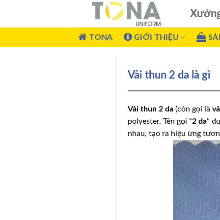
Xưởn
TONA
GIỚI THIỆU
SẢ
Vải thun 2 da là gì
Vải thun 2 da
(còn gọi là
vả
polyester. Tên gọi “
2 da
” đ
nhau, tạo ra hiệu ứng tươn