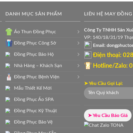
DANH MỤC SẢN PHẨM
LIÊN HỆ MAY ĐỒNG
Công Ty TNHH Sản X
Áo Thun Đồng Phục
VP: 140/18/31/19 Thạn
Đồng Phục Công Sở
Email: dongphuct
Đồng Phục Bảo Hộ
Điện thoại: ‭0
Hotline/Zalo:
Nhà Hàng – Khách Sạn
Đồng Phục Bệnh Viện
➤ Yêu Cầu Gọi Lại:
Mẫu Thiết Kế Mới
Đồng Phục Áo SPA
Đồng Phục Kỹ Thuật
➤ Yêu Cầu Báo Giá
Đồng Phục Bảo Vệ