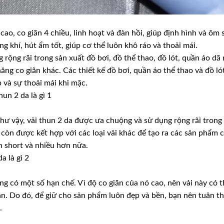
cao, co giãn 4 chiều, linh hoạt và đàn hồi, giúp định hình và ôm 
g khí, hút ẩm tốt, giúp cơ thể luôn khô ráo và thoải mái.
 rộng rãi trong sản xuất đồ bơi, đồ thể thao, đồ lót, quần áo dã
năng co giãn khác. Các thiết kế đồ bơi, quần áo thể thao và đồ l
p và sự thoải mái khi mặc.
như vậy, vải thun 2 da được ưa chuộng và sử dụng rộng rãi trong 
 còn được kết hợp với các loại vải khác để tạo ra các sản phẩm 
n short và nhiều hơn nữa.
ũng có một số hạn chế. Vì độ co giãn của nó cao, nên vải này có 
lần. Do đó, để giữ cho sản phẩm luôn đẹp và bền, bạn nên tuân t
.