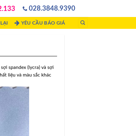
028.3848.9390
2.133
LẠI
YÊU CẦU BÁO GIÁ
 sợi spandex (lycra) và sợi
chất liệu và màu sắc khác