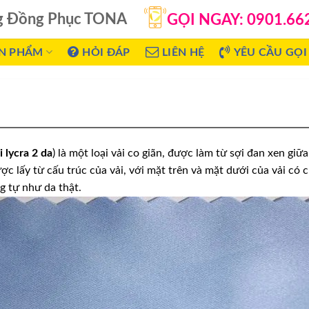
g Đồng Phục TONA
GỌI NGAY: 0901.66
N PHẨM
HỎI ĐÁP
LIÊN HỆ
YÊU CẦU GỌI 
i lycra 2 da
) là một loại vải co giãn, được làm từ sợi đan xen giữa
ược lấy từ cấu trúc của vải, với mặt trên và mặt dưới của vải có 
g tự như da thật.