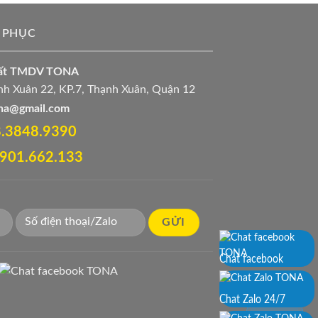
 PHỤC
uất TMDV TONA
h Xuân 22, KP.7, Thạnh Xuân, Quận 12
ona@gmail.com
28.3848.9390‬
 0901.662.133
Chat facebook
Chat Zalo 24/7