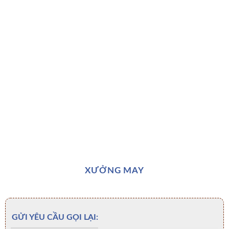
XƯỞNG MAY
GỬI YÊU CẦU GỌI LẠI: