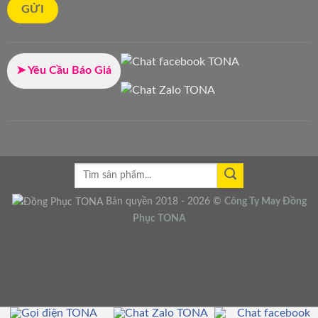
➤ Yêu Cầu Báo Giá
Bản quyền 2018 - 2026 ©
Công Ty
May Đồng
Phục
TONA