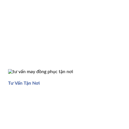
Tư Vấn Tận Nơi