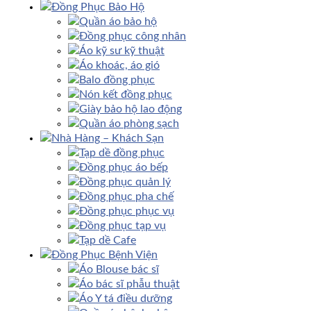
Đồng Phục Bảo Hộ
Quần áo bảo hộ
Đồng phục công nhân
Áo kỹ sư kỹ thuật
Áo khoác, áo gió
Balo đồng phục
Nón kết đồng phục
Giày bảo hộ lao động
Quần áo phòng sạch
Nhà Hàng – Khách Sạn
Tạp dề đồng phục
Đồng phục áo bếp
Đồng phục quản lý
Đồng phục pha chế
Đồng phục phục vụ
Đồng phục tạp vụ
Tạp dề Cafe
Đồng Phục Bệnh Viện
Áo Blouse bác sĩ
Áo bác sĩ phẫu thuật
Áo Y tá điều dưỡng