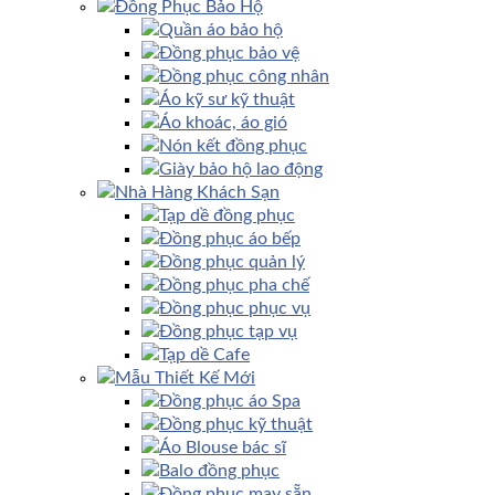
Đồng Phục Bảo Hộ
Quần áo bảo hộ
Đồng phục bảo vệ
Đồng phục công nhân
Áo kỹ sư kỹ thuật
Áo khoác, áo gió
Nón kết đồng phục
Giày bảo hộ lao động
Nhà Hàng Khách Sạn
Tạp dề đồng phục
Đồng phục áo bếp
Đồng phục quản lý
Đồng phục pha chế
Đồng phục phục vụ
Đồng phục tạp vụ
Tạp dề Cafe
Mẫu Thiết Kế Mới
Đồng phục áo Spa
Đồng phục kỹ thuật
Áo Blouse bác sĩ
Balo đồng phục
Đồng phục may sẵn