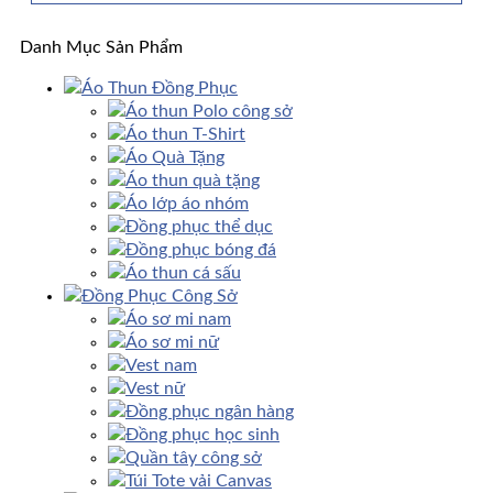
Danh Mục Sản Phẩm
Áo Thun Đồng Phục
Áo thun Polo công sở
Áo thun T-Shirt
Áo Quà Tặng
Áo thun quà tặng
Áo lớp áo nhóm
Đồng phục thể dục
Đồng phục bóng đá
Áo thun cá sấu
Đồng Phục Công Sở
Áo sơ mi nam
Áo sơ mi nữ
Vest nam
Vest nữ
Đồng phục ngân hàng
Đồng phục học sinh
Quần tây công sở
Túi Tote vải Canvas