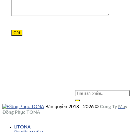
Bản quyền 2018 - 2026 ©
Công Ty
May
Đồng Phục
TONA
TONA