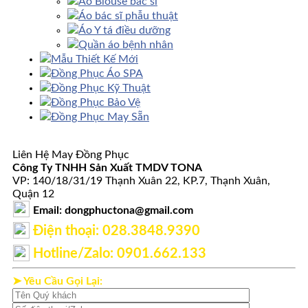
Áo Blouse bác sĩ
Áo bác sĩ phẫu thuật
Áo Y tá điều dưỡng
Quần áo bệnh nhân
Mẫu Thiết Kế Mới
Đồng Phục Áo SPA
Đồng Phục Kỹ Thuật
Đồng Phục Bảo Vệ
Đồng Phục May Sẵn
Liên Hệ May Đồng Phục
Công Ty TNHH Sản Xuất TMDV TONA
VP: 140/18/31/19 Thạnh Xuân 22, KP.7, Thạnh Xuân,
Quận 12
Email: dongphuctona@gmail.com
Điện thoại: ‭028.3848.9390‬
Hotline/Zalo: 0901.662.133
➤ Yêu Cầu Gọi Lại: