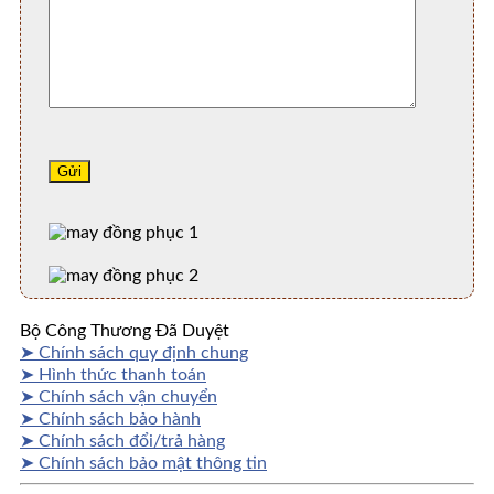
Bộ Công Thương Đã Duyệt
➤ Chính sách quy định chung
➤ Hình thức thanh toán
➤ Chính sách vận chuyển
➤ Chính sách bảo hành
➤ Chính sách đổi/trả hàng
➤ Chính sách bảo mật thông tin