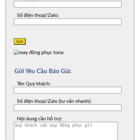
Số điện thoại/Zalo:
Gửi Yêu Cầu Báo Giá:
Tên Quý khách:
Số điện thoại/Zalo (tư vấn nhanh):
Nội dung cần hỗ trợ: