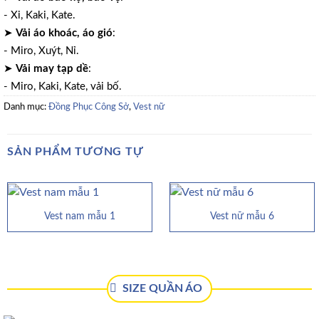
- Xi, Kaki, Kate.
➤
Vải áo khoác, áo gió
:
- Miro, Xuýt, Nỉ.
➤
Vải may tạp dề
:
- Miro, Kaki, Kate, vải bố.
Danh mục:
Đồng Phục Công Sở
,
Vest nữ
SẢN PHẨM TƯƠNG TỰ
Vest nam mẫu 1
Vest nữ mẫu 6
SIZE QUẦN ÁO