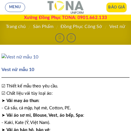
BÁO GIÁ
MENU
Xưởng Đồng Phục TONA: 0901.662.133
Trang chủ
Sản Phẩm
Đồng Phục Công Sở
Vest nữ
/
/
/
Vest nữ mẫu 10
☑ Thiết kế mẫu theo yêu cầu.
☑ Chất liệu vải tùy loại áo:
➤
Vải may áo thun
:
- Cá sấu, cá mập, hạt mè, Cotton, PE.
➤
Vải áo sơ mi, Blouse, Vest, áo bếp, Spa
:
- Kaki, Kate (Ý, Việt Nam).
➤
Vải áo bảo hộ, bảo vệ
: